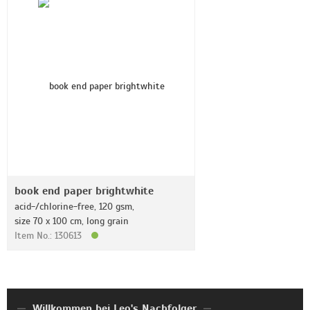
book end paper brightwhite
acid-/chlorine-free, 120 gsm,
size 70 x 100 cm, long grain
Item No.: 130613
Willkommen bei Leo's Nachfolger