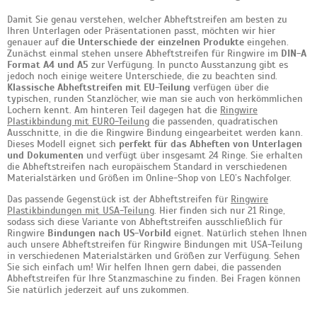
Damit Sie genau verstehen, welcher Abheftstreifen am besten zu
Ihren Unterlagen oder Präsentationen passt, möchten wir hier
genauer auf
die Unterschiede der einzelnen Produkte
eingehen.
Zunächst einmal stehen unsere Abheftstreifen für Ringwire im
DIN-A
Format A4 und A5
zur Verfügung. In puncto Ausstanzung gibt es
jedoch noch einige weitere Unterschiede, die zu beachten sind.
Klassische Abheftstreifen mit EU-Teilung
verfügen über die
typischen, runden Stanzlöcher, wie man sie auch von herkömmlichen
Lochern kennt. Am hinteren Teil dagegen hat die
Ringwire
Plastikbindung mit EURO-Teilung
die passenden, quadratischen
Ausschnitte, in die die Ringwire Bindung eingearbeitet werden kann.
Dieses Modell eignet sich
perfekt für das Abheften von Unterlagen
und Dokumenten
und verfügt über insgesamt 24 Ringe. Sie erhalten
die Abheftstreifen nach europäischem Standard in verschiedenen
Materialstärken und Größen im Online-Shop von LEO’s Nachfolger.
Das passende Gegenstück ist der Abheftstreifen für
Ringwire
Plastikbindungen mit USA-Teilung
. Hier finden sich nur 21 Ringe,
sodass sich diese Variante von Abheftstreifen ausschließlich für
Ringwire
Bindungen nach US-Vorbild
eignet. Natürlich stehen Ihnen
auch unsere Abheftstreifen für Ringwire Bindungen mit USA-Teilung
in verschiedenen Materialstärken und Größen zur Verfügung. Sehen
Sie sich einfach um! Wir helfen Ihnen gern dabei, die passenden
Abheftstreifen für Ihre Stanzmaschine zu finden. Bei Fragen können
Sie natürlich jederzeit auf uns zukommen.