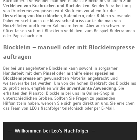
Buchbinderei verwendet man den Planatol Blockleim vor allem
zum
Verkleben von Buchrücken und Buchdecken
. Bei der Verarbeitung
von Druckereierzeugnissen wird Blockleim vor allem
für die
Herstellung von Notizblöcken, Kalendern, oder Bildern
verwendet.
Dabei entsteht auch die
klassische Abrisskante
, die man von
Notizblöcken und kleinen Kalendern kennt. Aber auch schwerere
Güter lassen sich mit Blockleim verkleben, zum Beispiel Bilderrahmen
oder Pappschachteln.
Blockleim – manuell oder mit Blockleimpresse
auftragen
Der bei uns angebotene Blockleim kann sowohl in sorgsamer
Handarbeit
mit dem Pinsel oder mithilfe einer speziellen
Blockleimpresse
am gewünschten Material angebracht und
weiterverarbeitet werden. Um von der hohen Klebkraft des Blockleims
zu profitieren, empfehlen wir die
unverdünnte Anwendung
. Sie
erhalten den Planatol Blockleim bei uns im Online-Shop in
unterschiedlichen Größen. Sollten Sie Fragen zu passenden
Hilfsmitteln haben, wenden Sie sich gern direkt an uns. Sie erreichen
das Team von LEO’s Nachfolger telefonisch oder per E-Mail.
Willkommen bei Leo's Nachfolger