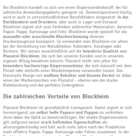
Bei Blockleim handelt es sich um einen Dispersionsklebstoff, der für
zahlreiche Anwendungsgebiete geeignet ist. Dementsprechend häufig
wird er auch in unterschiedlichsten Berufsfeldern eingesetzt:
In der
Buchbinderei und Druckerei
, aber auch in Lager und Versand.
Blockleim eignet sich zum Verkleben zahlreicher Materialien, darunter
Papier, Pappe, Kartonage und Folie. Blockleim wurde speziell für die
manuelle oder maschinelle Blockverleimung
diverser
Druckerzeugnisse konzipiert. So verwendet man Blockleim vor allem
bei der Herstellung von Notizblöcken, Kalendern, Katalogen oder
Büchern. Wir setzen ausschließlich auf die
bewährte Qualität von
Planatol Blockleim
, die sich bei unseren Kunden und in unserem
eigenen Alltag bewähren konnte. Planatol steht seit jeher für
besonders hochwertige Dispersionsleime
, die sich manuell mit dem
Pinsel oder mithilfe einer Blockleimpresse verwenden lassen. Das
klassische Design mit
weißem Behälter und blauem Deckel
ist dabei
eines der Markenzeichen von Planatol – ebenso wie die starke
Klebeleistung und das perfekte Endergebnis.
Die zahlreichen Vorteile von Blockleim
Planatol Blockleim ist grundsätzlich transparent. Damit eignet er sich
hervorragend, um
selbst helle Papiere und Pappen
zu verkleben,
ohne dabei die Optik zu beeinträchtigen. Der starke Dispersionsleim
gilt aufgrund seiner
stark haftenden Eigenschaften
als
alterungsbeständig und hält auch viele Jahre nach der Produktion
noch effektiv Papier, Pappe, Kartonage oder Folien zusammen. In der