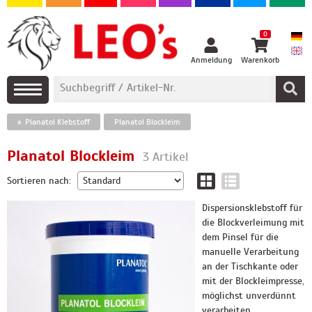
0
Anmeldung
Warenkorb
Planatol Klebstoff
Planatol Blockleim
Planatol Blockleim
3 Artikel
Sortieren nach:
Dispersionsklebstoff für
die Blockverleimung mit
dem Pinsel für die
manuelle Verarbeitung
an der Tischkante oder
mit der Blockleimpresse,
möglichst unverdünnt
verarbeiten.