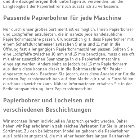
und die dazugehörigen Bohrunterlagen
zu verwenden, um die
Langlebigkeit der Papierbohrer noch zusätzlich zu verbessern.
Passende Papierbohrer für jede Maschine
Nur durch unser großes Sortiment ist es möglich, Ihnen Papierbohrer
und Lochpfeifen anzubieten, die in nahezu jede handelsübliche
Papierbohrmaschine passen. Grundsätzlich gilt, dass Papierbohrer mit
einem
Schaftdurchmesser zwischen 9 mm und 11 mm
in die
Öffnung fast aller gängigen Papierbohrmaschinen passen. Sollten Sie
eine Lochpfeife zwischen 10 mm und 15 mm benötigen, muss diese oft
mit einer zusätzlichen Spannzange in die Papierbohrmaschine
eingelegt werden. Anders sieht es jedoch bei 16 mm Papierbohrern
aus, denn diese können direkt in die
Bohrmaschine für Papier
eingesetzt werden. Beachten Sie jedoch, dass diese Angabe nur für die
meisten Papierbohrmaschinen auf dem Markt gilt und in Einzelfällen
durchaus abweichen kann. Nähere Informationen erhalten Sie in der
Bedienungsanleitung Ihrer Papierbohrmaschine.
Papierbohrer und Locheisen mit
verschiedenen Beschichtungen
Wir möchten Ihrem individuellen Anspruch gerecht werden. Daher
haben wir
Papierbohrer in zahlreichen Varianten
für Sie in unserem
Sortiment. Zu den beliebtesten Modellen gehören die
Papierbohrer
aus Hochleistungsstahl
, die mit einer besonders langen Haltbarkeit