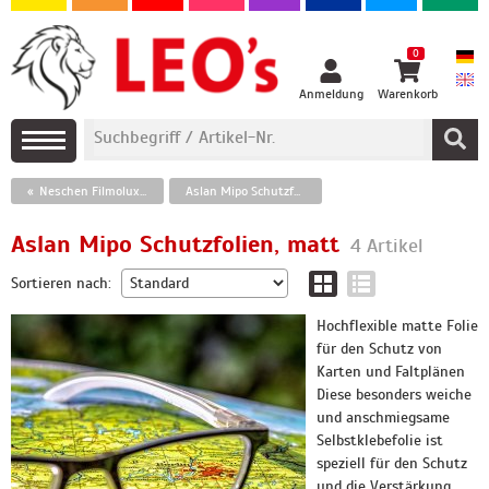
0
Anmeldung
Warenkorb
Neschen Filmolux / Schutzfolien
Aslan Mipo Schutzfolien, matt
Aslan Mipo Schutzfolien, matt
4 Artikel
Sortieren nach:
Hochflexible matte Folie
für den Schutz von
Karten und Faltplänen
Diese besonders weiche
und anschmiegsame
Selbstklebefolie ist
speziell für den Schutz
und die Verstärkung