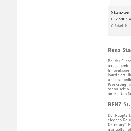
Stanzwerk
DTP 340A 
Artikel-Nr.
Renz St
Bei der Such
mit jahrzehn
Innovationen
konzipiert, 
unterschiedl
Werkzeug
me
schon seit v
an. Sollten 
RENZ Sta
Der Hauptsit
eigenen Räum
Germany“.
Be
manuellen St