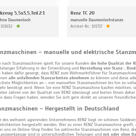
zeug 5,5x3,5,Teil.2:1
Renz TC 20
ohne Daumenloch
manuelle Daumenlochstanze
: 101632
Artikel-Nr.: 101717
anzmaschinen – manuelle und elektrische Stanzm
e nach Stanzmaschinen spielt für unsere Kunden
die hohe Qualität der 
telanger Erfahrung in der Entwicklung und
Herstellung von Stanz-, Bin
 haben dafür gesorgt, dass RENZ zum Weltmarktführer für Stanzmaschine
Ihnen
alle anfallenden Stanzarbeiten abnehmen
zu können und diese adäq
ichste Möglichkeiten an – von manuellen Stanzmaschinen bis hin zu vol
hr benötigt wird. Wenn Sie eine RENZ Stanzmaschine kaufen möchten, sind
ielen Jahren von der Qualität von RENZ überzeugt und bieten Ihnen dahe
Sie dazu Fragen haben, wenden Sie sich gern direkt an unseren freundlich
nzmaschinen – Hergestellt in Deutschland
z des weltweit agierenden Unternehmens RENZ liegt im schönen Süddeut
lichkeiten hergestellt werden. Wer zu einer RENZ Stanzmaschine greift, 
i uns im Online-Shop finden Sie zahlreiche Stanzmaschinen von Renz, d
anzwerkzeuge sind in unterschiedlichen Teilungen und
mit oder ohne D