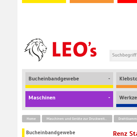
Bucheinbandgewebe
Klebst
Maschinen
Werkze
Home
Maschinen und Geräte zur Druckweiterverarbeitung
Drahtkamm-
Bucheinbandgewebe
Renz S