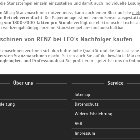
 die Stanzstempel einzeln einzustellen und damit auch individuelle Lösun
m Alltag Stanzmaschinen nutzen muss, kann auch einen Blick auf die
ele
n Betrieb vereinfacht
. Die Papieranlage ist mit einem Sensor ausgestatt
ng von 1800-2000 Takten pro Stunde
verfügt die elektronische Tischsta
ch werkzeugabhängig einzelne Stanzstempel an- und ausschaltbar.
chinen von RENZ bei LEO’s Nachfolger kaufen
nzmaschinen zeichnen sich durch ihre hohe Qualität und die fantastische
tetsten Stanzmaschinen
macht. Setzen auch Sie auf die bewährte Marken
nglebigkeit und Professionalität
Sie profitieren – jetzt bei uns im Onli
Über uns
Service
Sitemap
sleitung
Datenschutz
Widerrufsbelehrung
AGB
Impressum