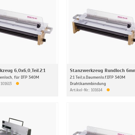
zeug 6,0x6,0,Teil.2:1
Stanzwerkzeug Rundloch 6m
enloch, für DTP 340M
2:1 Teil;o.Daumenlo.f.DTP 340M
: 101613
Drahtkammbindung
Artikel-Nr.: 101614