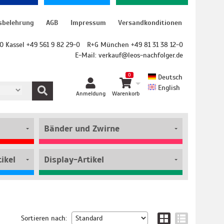
sbelehrung
AGB
Impressum
Versandkonditionen
O Kassel +49 561 9 82 29-0
R+G München +49 81 31 38 12-0
E-Mail:
verkauf@leos-nachfolger.de
0
Deutsch
English
Anmeldung
Warenkorb
Bänder und Zwirne
ikel
Display-Artikel
Sortieren nach: