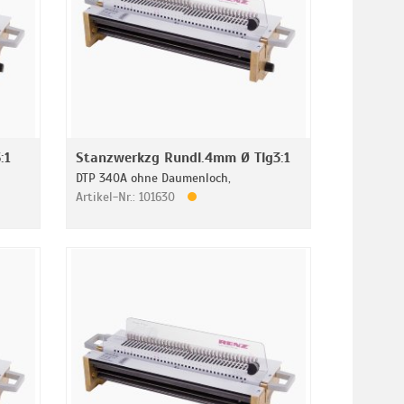
:1
Stanzwerkzg Rundl.4mm Ø Tlg3:1
DTP 340A ohne Daumenloch,
Artikel-Nr.: 101630