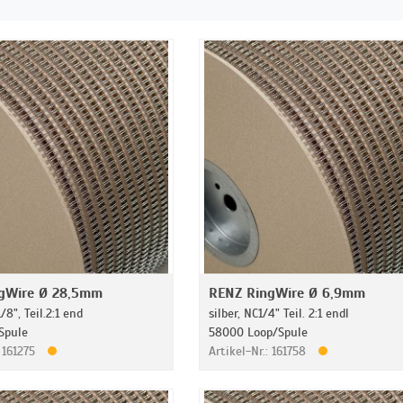
gWire Ø 28,5mm
RENZ RingWire Ø 6,9mm
1/8", Teil.2:1 end
silber, NC1/4" Teil. 2:1 endl
Spule
58000 Loop/Spule
: 161275
Artikel-Nr.: 161758