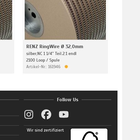
RENZ RingWire Ø 32,0mm
silber,NC 1 1/4" Teil.2:1 endl
2100 Loop / Spule
Artikel-Nr.: 161946
Follow Us
Wir sind zertifiziert