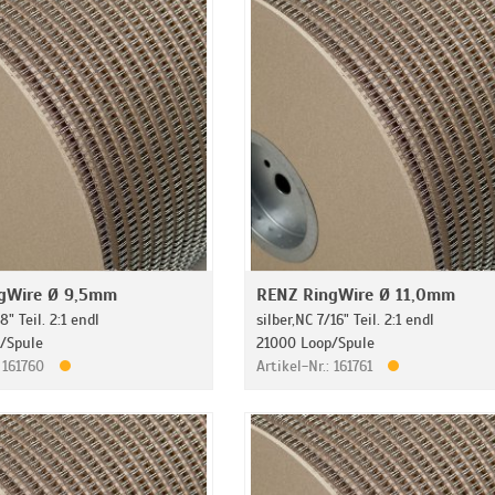
gWire Ø 9,5mm
RENZ RingWire Ø 11,0mm
8" Teil. 2:1 endl
silber,NC 7/16" Teil. 2:1 endl
/Spule
21000 Loop/Spule
: 161760
Artikel-Nr.: 161761