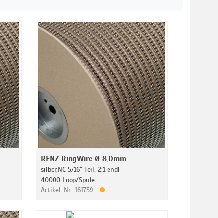
RENZ RingWire Ø 8,0mm
silber,NC 5/16" Teil. 2:1 endl
40000 Loop/Spule
Artikel-Nr.: 161759