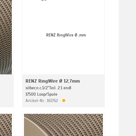
RENZ RingWire Ø 12,7mm
silber,n.c.1/2"Teil. 2:1 endl
17500 Loop/Spule
Artikel-Nr.: 161762