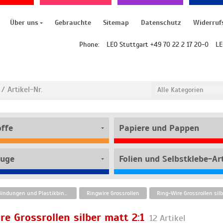
Über uns
Gebrauchte
Sitemap
Datenschutz
Widerruf
Phone:
LEO Stuttgart +49 70 22 2 17 20-0
LE
offe
Papiere und Pappen
uge
Folien und Selbstklebe-Art
Ring-Wire-Bindungen und Plastikbinderücken
Ringwire Grossrollen
Ring-Wire Grossrollen silb
re Grossrollen silber matt 2:1
12 Artikel