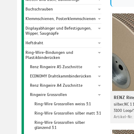
Buchschrauben
Klemmschienen, Posterklemmschienen
Displayabhänger und Befestigungen,
Wipper, Saugnäpfe
Heftdraht
Ring-Wire-Bindungen und
Plastikbinderücken
Renz Ringwire A5 Zuschnitte
ECONOMY Drahtkammbinderücken
Renz Ringwire A4 Zuschnitte
Ringwire Grossrollen
RENZ Rin
Ring-Wire Grossrollen weiss 3:1
silber,NC 1 
3100 Loop/
Ring-Wire Grossrollen silber matt 3:1
Artikel-Nr.
Ring-Wire Grossrollen silber
glänzend 3:1