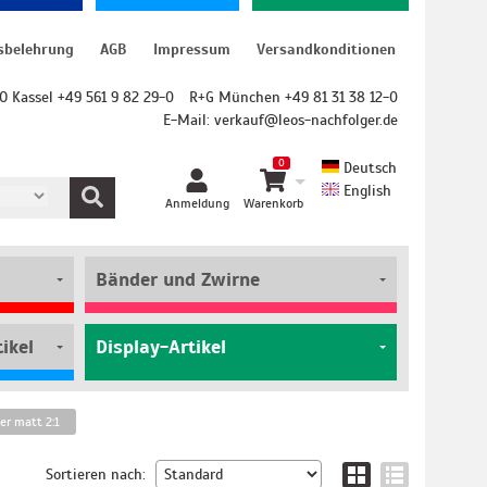
sbelehrung
AGB
Impressum
Versandkonditionen
O Kassel +49 561 9 82 29-0
R+G München +49 81 31 38 12-0
E-Mail:
verkauf@leos-nachfolger.de
0
Deutsch
English
Anmeldung
Warenkorb
Bänder und Zwirne
ikel
Display-Artikel
er matt 2:1
Sortieren nach: