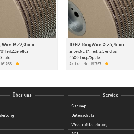
gWire Ø 22,0mm
RENZ RingWire Ø 25,4mm
/8"Teil.2:1endlos
silber,NC 1", Teil. 2:1 endlos
Spule
4500 Loop/Spule
: 161766
Artikel-Nr.: 161767
Über uns
Service
Sitemap
sleitung
Datenschutz
Widerrufsbelehrung
AGB