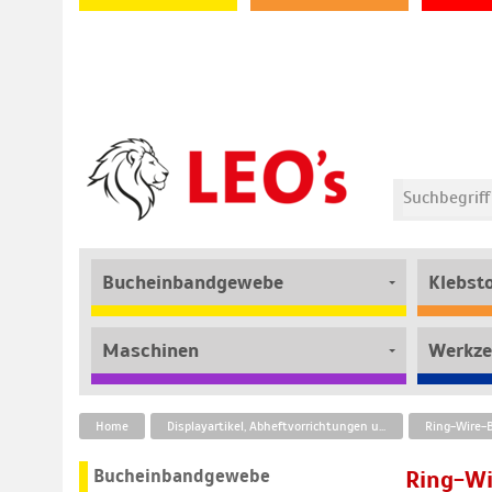
Bucheinbandgewebe
Klebst
Maschinen
Werkze
Home
Displayartikel, Abheftvorrichtungen und Befestigungstechnik
Bucheinbandgewebe
Ring-Wi