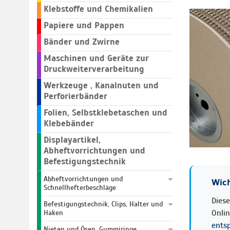
Klebstoffe und Chemikalien
Papiere und Pappen
Bänder und Zwirne
Maschinen und Geräte zur
Druckweiterverarbeitung
Werkzeuge , Kanalnuten und
Perforierbänder
Folien, Selbstklebetaschen und
Klebebänder
Displayartikel,
Abheftvorrichtungen und
Befestigungstechnik
Abheftvorrichtungen und
Wich
Schnellhefterbeschläge
Diese
Befestigungstechnik, Clips, Halter und
Onli
Haken
ents
Nieten und Ösen, Gummiringe