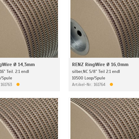
gWire Ø 14,3mm
RENZ RingWire Ø 16,0mm
16" Teil. 2:1 endl
silber,NC 5/8" Teil 2:1 endl
/Spule
10500 Loop/Spule
: 161763
Artikel-Nr.: 161764