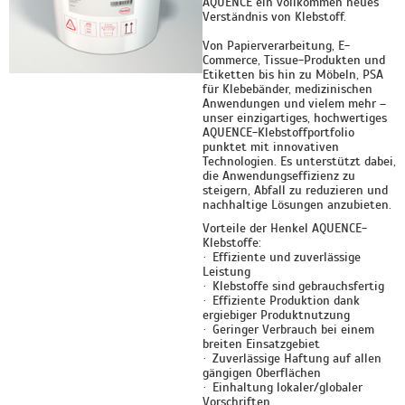
AQUENCE ein vollkommen neues
Verständnis von Klebstoff.
Von Papierverarbeitung, E-
Commerce, Tissue-Produkten und
Etiketten bis hin zu Möbeln, PSA
für Klebebänder, medizinischen
Anwendungen und vielem mehr –
unser einzigartiges, hochwertiges
AQUENCE-Klebstoffportfolio
punktet mit innovativen
Technologien. Es unterstützt dabei,
die Anwendungseffizienz zu
steigern, Abfall zu reduzieren und
nachhaltige Lösungen anzubieten.
Vorteile der Henkel AQUENCE-
Klebstoffe:
Effiziente und zuverlässige
·
Leistung
Klebstoffe sind gebrauchsfertig
·
Effiziente Produktion dank
·
ergiebiger Produktnutzung
G
eringer Verbrauch bei einem
·
breiten Einsatzgebiet
Zuverlässige Haftung auf allen
·
gängigen Oberflächen
Einhaltung lokaler/globaler
·
Vorschriften