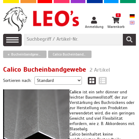
0
Anmeldung
Warenkorb
Bucheinbandgewebe
Calico Bucheinbandgewebe
Calico Bucheinbandgewebe
2 Artikel
Sortieren nach:
Calico
ist ein sehr dünner und
leichter Baumwollstoff, der zur
Verstärkung des Buchrückens oder
zur Herstellung von Produkten
verwendetet wird, die ein geringes
Gewicht und viel Flexibilität
erfordern, wie z. B. Akkordeons mit
Blasebalg.
Calico beinhaltet keine