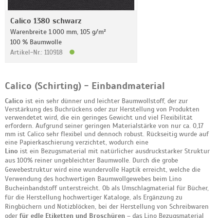
Calico 1380 schwarz
Warenbreite 1.000 mm, 105 g/m²
100 % Baumwolle
Artikel-Nr.: 110918
Calico (Schirting) - Einbandmaterial
Calico
ist ein sehr dünner und leichter Baumwollstoff, der zur
Verstärkung des Buchrückens oder zur Herstellung von Produkten
verwendetet wird, die ein geringes Gewicht und viel Flexibilität
erfordern. Aufgrund seiner geringen Materialstärke von nur ca. 0,17
mm ist Calico sehr flexibel und dennoch robust. Rückseitig wurde auf
eine Papierkaschierung verzichtet, wodurch eine
Lino
ist ein Bezugsmaterial mit natürlicher ausdruckstarker Struktur
aus 100% reiner ungebleichter Baumwolle. Durch die grobe
Gewebestruktur wird eine wundervolle Haptik erreicht, welche die
Verwendung des hochwertigen Baumwollgewebes beim Lino
Bucheinbandstoff unterstreicht. Ob als Umschlagmaterial für Bücher,
für die Herstellung hochwertiger Kataloge, als Ergänzung zu
Ringbüchern und Notizblöcken, bei der Herstellung von Schreibwaren
oder
für edle Etiketten und Broschüren
– das Lino Bezugsmaterial