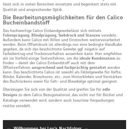
lässt sich in vielen Bereichen einsetzen und begeistert stets mit
Qualität und ansprechender Optik.
Die Bearbeitungsmöglichkeiten für den Calico
Bucheinbandstoff
Das hochwertige Calico Einbandgewebelässt sich mittels
Folienprägung, Blindprägung, Siebdruck und Stanzen
veredeln.
Außerdem kann Calico mit Rillen und Einstechen weiterverarbeitet
werden. Beim Offsetdruck ist allerdings nur eine bedingte Handhabe
gegeben, da sich das beschichtete Gewebe ggf. negativ auf
Farbübertrag und Trockenverhalten auswirken kann. Hier empfehlen
wir im Vorfeld einige Testverfahren, um die
ideale Kombination
zu
finden – damit der Calico Einbandstoff auch mit dem
Offsetverfahren
ansprechend und farbprächtig gestaltet
werden
kann. Das beschichtete Calico ist sowohl als Fälzelgewebe für Hefte,
Blöcke, Kalender, Broschuren, etc., zum Hinterkleben und Verstärken
des Buchrückens sowie für Falt- und Blasebälge optimal geeignet.
Überzeugen Sie sich von der Qualität und greifen Sie für
edle
Designs
zu dem Calico Bezugsmaterial, das nicht nur für Bücher und
Kataloge verwendet wird, sondern auch luxuriöse Verpackungen
restlos veredelt.
Willkommen bei Leo's Nachfolger