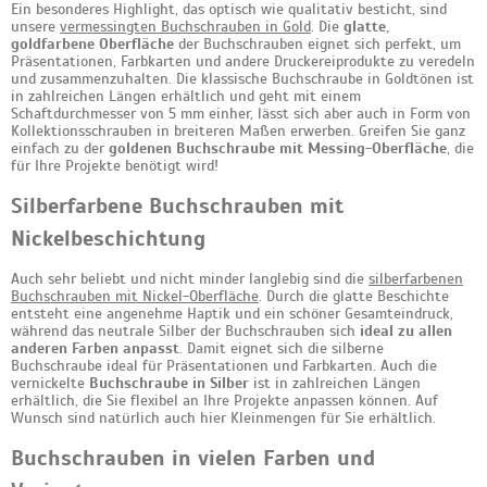
Ein besonderes Highlight, das optisch wie qualitativ besticht, sind
unsere
vermessingten Buchschrauben in Gold
. Die
glatte,
goldfarbene Oberfläche
der Buchschrauben eignet sich perfekt, um
Präsentationen, Farbkarten und andere Druckereiprodukte zu veredeln
und zusammenzuhalten. Die klassische Buchschraube in Goldtönen ist
in zahlreichen Längen erhältlich und geht mit einem
Schaftdurchmesser von 5 mm einher, lässt sich aber auch in Form von
Kollektionsschrauben in breiteren Maßen erwerben. Greifen Sie ganz
einfach zu der
goldenen Buchschraube mit Messing-Oberfläche
, die
für Ihre Projekte benötigt wird!
Silberfarbene Buchschrauben mit
Nickelbeschichtung
Auch sehr beliebt und nicht minder langlebig sind die
silberfarbenen
Buchschrauben mit Nickel-Oberfläche
. Durch die glatte Beschichte
entsteht eine angenehme Haptik und ein schöner Gesamteindruck,
während das neutrale Silber der Buchschrauben sich
ideal zu allen
anderen Farben anpasst
. Damit eignet sich die silberne
Buchschraube ideal für Präsentationen und Farbkarten. Auch die
vernickelte
Buchschraube in Silber
ist in zahlreichen Längen
erhältlich, die Sie flexibel an Ihre Projekte anpassen können. Auf
Wunsch sind natürlich auch hier Kleinmengen für Sie erhältlich.
Buchschrauben in vielen Farben und