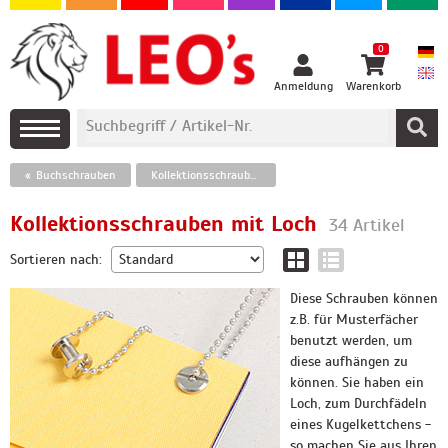
0
Anmeldung
Warenkorb
Buchschrauben
Kollektionsschrauben mit Loch
Kollektionsschrauben mit Loch
34 Artikel
Sortieren nach:
Diese Schrauben können
z.B. für Musterfächer
benutzt werden, um
diese aufhängen zu
können. Sie haben ein
Loch, zum Durchfädeln
eines Kugelkettchens -
so machen Sie aus Ihren