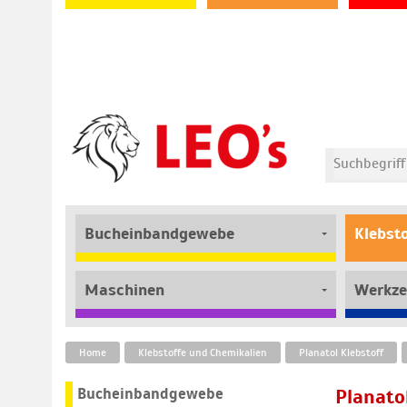
Bucheinbandgewebe
Klebst
Maschinen
Werkze
Home
Klebstoffe und Chemikalien
Planatol Klebstoff
Bucheinbandgewebe
Planato