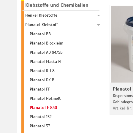
Klebstoffe und Chemikalien
Henkel Klebstoffe
Planatol Klebstoff
Planatol BB
Planatol Blockleim
Planatol AD 94/5B
Planatol Elasta N
Planatol RH 8
Planatol DK B
Planatol
Planatol FF
Dispersions
Planatol Hotmelt
Gebindegrö
Planatol E 830
Artikel-Nr.
Planatol 152
Planatol 37