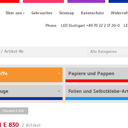
Über uns
Gebrauchte
Sitemap
Datenschutz
Widerruf
Phone:
LEO Stuttgart +49 70 22 2 17 20-0
LE
offe
Papiere und Pappen
uge
Folien und Selbstklebe-Art
Planatol E 830
l E 830
2 Artikel