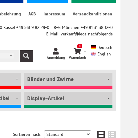
sbelehrung
AGB
Impressum
Versandkonditionen
O Kassel +49 561 9 82 29-0
R+G München +49 81 31 38 12-0
E-Mail:
verkauf@leos-nachfolger.de
0
Deutsch
English
Anmeldung
Warenkorb
Bänder und Zwirne
ikel
Display-Artikel
Sortieren nach: