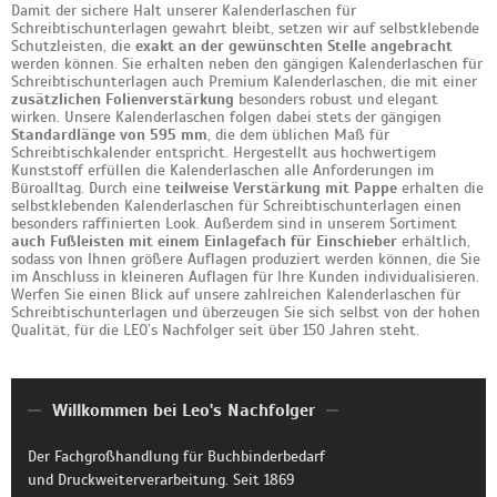
Damit der sichere Halt unserer Kalenderlaschen für
Schreibtischunterlagen gewahrt bleibt, setzen wir auf selbstklebende
Schutzleisten, die
exakt an der gewünschten Stelle angebracht
werden können. Sie erhalten neben den gängigen Kalenderlaschen für
Schreibtischunterlagen auch Premium Kalenderlaschen, die mit einer
zusätzlichen Folienverstärkung
besonders robust und elegant
wirken. Unsere Kalenderlaschen folgen dabei stets der gängigen
Standardlänge von 595 mm
, die dem üblichen Maß für
Schreibtischkalender entspricht. Hergestellt aus hochwertigem
Kunststoff erfüllen die Kalenderlaschen alle Anforderungen im
Büroalltag. Durch eine
teilweise Verstärkung mit Pappe
erhalten die
selbstklebenden Kalenderlaschen für Schreibtischunterlagen einen
besonders raffinierten Look. Außerdem sind in unserem Sortiment
auch Fußleisten mit einem Einlagefach für Einschieber
erhältlich,
sodass von Ihnen größere Auflagen produziert werden können, die Sie
im Anschluss in kleineren Auflagen für Ihre Kunden individualisieren.
Werfen Sie einen Blick auf unsere zahlreichen Kalenderlaschen für
Schreibtischunterlagen und überzeugen Sie sich selbst von der hohen
Qualität, für die LEO’s Nachfolger seit über 150 Jahren steht.
Willkommen bei Leo's Nachfolger
Der Fachgroßhandlung für Buchbinderbedarf
und Druckweiterverarbeitung. Seit 1869