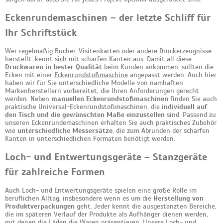
Eckenrundemaschinen – der letzte Schliff für
Ihr Schriftstück
Wer regelmäßig Bücher, Visitenkarten oder andere Druckerzeugnisse
herstellt, kennt sich mit scharfen Kanten aus. Damit all diese
Druckwaren in bester Qualität
beim Kunden ankommen, sollten die
Ecken mit einer
Eckenrundstoßmaschine
angepasst werden. Auch hier
haben wir für Sie unterschiedliche Modelle von namhaften
Markenherstellern vorbereitet, die Ihren Anforderungen gerecht
werden. Neben
manuellen Eckenrundstoßmaschinen
finden Sie auch
praktische Universal-Eckenrundstoßmaschinen, die
individuell auf
den Tisch und die gewünschten Maße einzustellen
sind. Passend zu
unseren Eckenrundemaschinen erhalten Sie auch praktisches Zubehör
wie
unterschiedliche Messersätze
, die zum Abrunden der scharfen
Kanten in unterschiedlichen Formaten benötigt werden.
Loch- und Entwertungsgeräte – Stanzgeräte
für zahlreiche Formen
Auch Loch- und Entwertungsgeräte spielen eine große Rolle im
beruflichen Alltag, insbesondere wenn es um die
Herstellung von
Produktverpackungen
geht. Jeder kennt die ausgestanzten Bereiche,
die im späteren Verlauf der Produkte als Aufhänger dienen werden,
mit denen die Läden die Waren präsentieren. Unsere
Loch- und