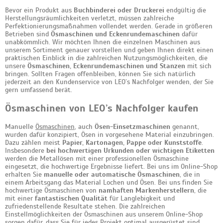
Bevor ein Produkt aus
Buchbinderei oder Druckerei
endgültig die
Herstellungsräumlichkeiten verletzt, müssen zahlreiche
Perfektionierungsmaßnahmen vollendet werden. Gerade in größeren
Betrieben sind
Ösmaschinen und Eckenrundemaschinen
dafür
unabkömmlich. Wir möchten Ihnen die einzelnen Maschinen aus
unserem Sortiment genauer vorstellen und geben Ihnen direkt einen
praktischen Einblick in die zahlreichen Nutzungsmöglichkeiten, die
unsere
Ösmaschinen, Eckenrundemaschinen und Stanzen
mit sich
bringen. Sollten Fragen offenbleiben, können Sie sich natürlich
jederzeit an den Kundenservice von LEO’s Nachfolger wenden, der Sie
gern umfassend berät.
Ösmaschinen von LEO’s Nachfolger kaufen
Manuelle
Ösmaschinen
, auch
Ösen-Einsetzmaschinen
genannt,
wurden dafür konzipiert, Ösen in vorgesehene Material einzubringen.
Dazu zählen meist
Papier, Kartonagen, Pappe oder Kunststoffe
.
Insbesondere
bei hochwertigen Urkunden oder wichtigen Etiketten
werden die Metallösen mit einer professionellen Ösmaschine
eingesetzt, die hochwertige Ergebnisse liefert. Bei uns im Online-Shop
erhalten Sie
manuelle oder automatische Ösmaschinen
, die in
einem Arbeitsgang das Material Lochen und Ösen. Bei uns finden Sie
hochwertige Ösmaschinen von
namhaften Markenherstellern
, die
mit einer
fantastischen Qualität
für Langlebigkeit und
zufriedenstellende Resultate stehen. Die zahlreichen
Einstellmöglichkeiten der Ösmaschinen aus unserem Online-Shop
sorgen dafür, dass Sie für jedes Projekt optimal ausgerüstet sind.