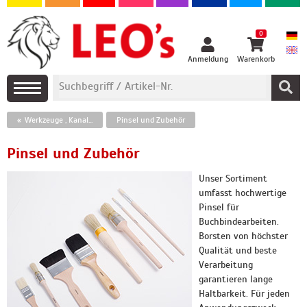
0
Anmeldung
Warenkorb
Werkzeuge , Kanalnuten und Perforierbänder
Pinsel und Zubehör
Pinsel und Zubehör
Unser Sortiment
umfasst hochwertige
Pinsel für
Buchbindearbeiten.
Borsten von höchster
Qualität und beste
Verarbeitung
garantieren lange
Haltbarkeit. Für jeden