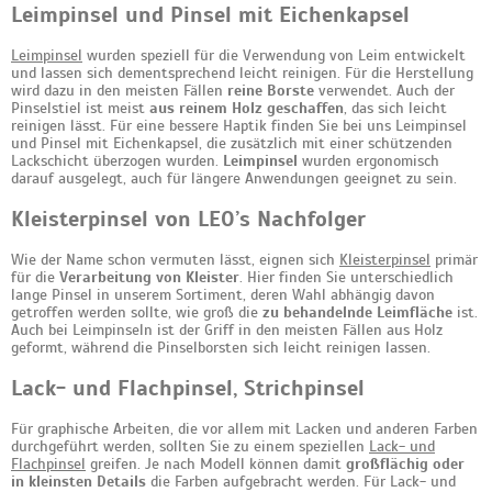
Leimpinsel und Pinsel mit Eichenkapsel
Leimpinsel
wurden speziell für die Verwendung von Leim entwickelt
und lassen sich dementsprechend leicht reinigen. Für die Herstellung
wird dazu in den meisten Fällen
reine Borste
verwendet. Auch der
Pinselstiel ist meist
aus reinem Holz geschaffen
, das sich leicht
reinigen lässt. Für eine bessere Haptik finden Sie bei uns Leimpinsel
und Pinsel mit Eichenkapsel, die zusätzlich mit einer schützenden
Lackschicht überzogen wurden.
Leimpinsel
wurden ergonomisch
darauf ausgelegt, auch für längere Anwendungen geeignet zu sein.
Kleisterpinsel von LEO’s Nachfolger
Wie der Name schon vermuten lässt, eignen sich
Kleisterpinsel
primär
für die
Verarbeitung von Kleister
. Hier finden Sie unterschiedlich
lange Pinsel in unserem Sortiment, deren Wahl abhängig davon
getroffen werden sollte, wie groß die
zu behandelnde Leimfläche
ist.
Auch bei Leimpinseln ist der Griff in den meisten Fällen aus Holz
geformt, während die Pinselborsten sich leicht reinigen lassen.
Lack- und Flachpinsel, Strichpinsel
Für graphische Arbeiten, die vor allem mit Lacken und anderen Farben
durchgeführt werden, sollten Sie zu einem speziellen
Lack- und
Flachpinsel
greifen. Je nach Modell können damit
großflächig oder
in kleinsten Details
die Farben aufgebracht werden. Für Lack- und