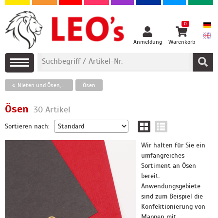
0
Anmeldung
Warenkorb
Nieten und Ösen, Gummiringe
Ösen
Ösen
30 Artikel
Sortieren nach:
Wir halten für Sie ein
umfangreiches
Sortiment an Ösen
bereit.
Anwendungsgebiete
sind zum Beispiel die
Konfektionierung von
Mappen mit