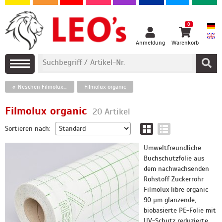
0
Anmeldung
Warenkorb
Neschen Filmolux / Schutzfolien
Filmolux organic
Filmolux organic
20 Artikel
Sortieren nach:
Umweltfreundliche
Buchschutzfolie aus
dem nachwachsenden
Rohstoff Zuckerrohr
Filmolux libre organic
90 µm glänzende,
biobasierte PE-Folie mit
UV-Schutz reduzierte