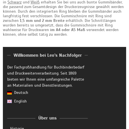
in
Schwarz
und
Weiß
erhalten Sie bei uns auch bunte Gummibänder,
die passend zum Gesamtdesign der Druckerzeugnisse gewählt werden
können. Durch den integrierten Ring bleiben die Gummibänder auch
langfristig fest verschlossen. Die Gummischnüre mit Ring sind
zwischen
1,5 mm und 2 mm Breite
erhältlich. Die Schnittlängen
wurden bereits so umgesetzt, dass die Gummischnüre mit Ring
wahlweise für Druckwaren
im A4 oder A5 Maß
verwendet werden
können, ohne selbst tätig zu werden.
Willkommen bei Leo's Nachfolger
Der Fachgroßhandlung für Buchbinderbedarf
und Druckweiterverarbeitung. Seit 1869
bieten wir Ihnen eine umfangreiche Palette
an Materialien und Dienstleistungen.
Deutsch
English
Über uns
Historie