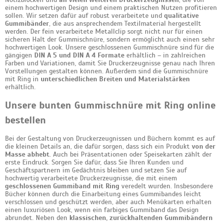
einem hochwertigen Design und einem praktischen Nutzen profitieren
sollen. Wir setzen dafür auf robust verarbeitete und
qualitative
Gummibänder
, die aus ansprechendem Textilmaterial hergestellt
werden. Der fein verarbeitete Metallclip sorgt nicht nur für einen
sicheren Halt der Gummischnüre, sondern ermöglicht auch einen sehr
hochwertigen Look. Unsere geschlossenen Gummischnüre sind für die
gängigen
DIN A 5 und DIN A 4 Formate
erhältlich – in zahlreichen
Farben und Variationen, damit Sie Druckerzeugnisse genau nach Ihren
Vorstellungen gestalten können. Außerdem sind die Gummischnüre
mit Ring in
unterschiedlichen Breiten und Materialstärken
erhältlich.
Unsere bunten Gummischnüre mit Ring online
bestellen
Bei der Gestaltung von Druckerzeugnissen und Büchern kommt es auf
die kleinen Details an, die dafür sorgen, dass sich ein Produkt
von der
Masse abhebt
. Auch bei Präsentationen oder Speisekarten zählt der
erste Eindruck. Sorgen Sie dafür, dass Sie Ihren Kunden und
Geschäftspartnern im Gedächtnis bleiben und setzen Sie auf
hochwertig verarbeitete Druckerzeugnisse, die mit einem
geschlossenen Gummiband mit Ring
veredelt wurden. Insbesondere
Bücher können durch die Einarbeitung eines Gummibandes leicht
verschlossen und geschützt werden, aber auch Menükarten erhalten
einen luxuriösen Look, wenn ein farbiges Gummiband das Design
abrundet. Neben den
klassischen, zurückhaltenden Gummibändern