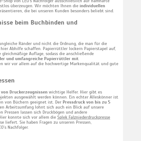
e-Shop von LEO’s Nachfolger ausschließlich auf namhafte
estlos überzeugen. Wir möchten Ihnen die
individuellen
räsentieren, die bei unseren Kunden besonders beliebt sind.
bnisse beim Buchbinden und
ngleiche Ränder und nicht die Ordnung, die man für die
ier Abhilfe schaffen. Papierrüttler lockern Papierstapel auf,
e gleichmäßige Auflage, sodass die anschließende
ler und umfangreiche Papierrüttler mit
en wir vor allem auf die hochwertige Markenqualität und gute
essen
g von Druckerzeugnissen
wichtige Helfer. Hier gibt es
jekten ausgewählt werden können. Ein echter Alleskönner ist
den von Büchern geeignet ist. Der
Pressdruck von bis zu 5
en Arbeitsumfang lohnt sich auch ein Blick auf unsere
hen Pressen lassen sich Druckbögen und andere
Hier konnte sich vor allem die
Splek Falzniederdruckpresse
e liefert. Sie haben Fragen zu unseren Pressen,
O’s Nachfolger.