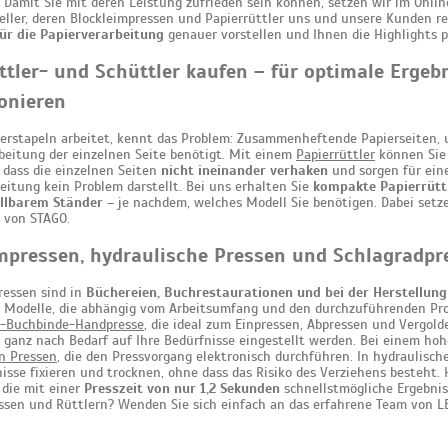
Damit Sie mit deren Leistung zufrieden sein können, setzen wir im Onlin
ller, deren Blockleimpressen und Papierrüttler uns und unsere Kunden r
ür die Papierverarbeitung
genauer vorstellen und Ihnen die Highlights p
ttler- und Schüttler kaufen – für optimale Erge
onieren
erstapeln arbeitet, kennt das Problem: Zusammenheftende Papierseiten, u
beitung der einzelnen Seite benötigt. Mit einem
Papierrüttler
können Sie h
, dass die einzelnen Seiten
nicht ineinander verhaken
und sorgen für ein
eitung kein Problem darstellt. Bei uns erhalten Sie
kompakte Papierrütt
llbarem Ständer
– je nachdem, welches Modell Sie benötigen. Dabei setz
 von STAGO.
mpressen, hydraulische Pressen und Schlagradpr
ressen sind in
Büchereien, Buchrestaurationen und bei der Herstellun
 Modelle, die abhängig vom Arbeitsumfang und den durchzuführenden Pro
l-Buchbinde-Handpresse
, die ideal zum Einpressen, Abpressen und Vergol
ganz nach Bedarf auf Ihre Bedürfnisse eingestellt werden. Bei einem hoh
n Pressen
, die den Pressvorgang elektronisch durchführen. In hydraulisc
isse fixieren und trocknen, ohne dass das Risiko des Verziehens besteht. 
 die mit einer
Presszeit von nur 1,2 Sekunden
schnellstmögliche Ergebniss
ssen und Rüttlern? Wenden Sie sich einfach an das erfahrene Team von LE