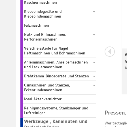
Kaschiermaschinen
Klebebindegeräte und
Klebebindemaschinen
Falzmaschinen
Nut- und Rillmaschinen,
Perforiermaschinen
Verschleissteile für Nagel
Heftmaschinen und Bohrmaschinen
A
S
Anleimmaschinen, Anreibemaschinen
und Lackiermaschinen
A
Drahtkamm-Bindegeräte und Stanzen
Ösmaschinen und Stanzen,
Eckenrundemaschinen
Ideal Aktenvernichter
Reinigungssysteme, Staubsauger und
Pressen,
Luftreiniger
Werkzeuge , Kanalnuten und
Wer tagtägli