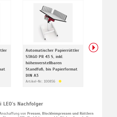
tler
Automatischer Papierrüttler
Automatis
STAGO PR 43 S, inkl.
STAGO PR 
höhenverstellbaren
Artikel-Nr.
mat
Standfuß, bis Papierformat
DIN A3
Artikel-Nr.: 100856
i LEO’s Nachfolger
e Anschaffung von
Pressen, Blockleimpressen und Rüttlern