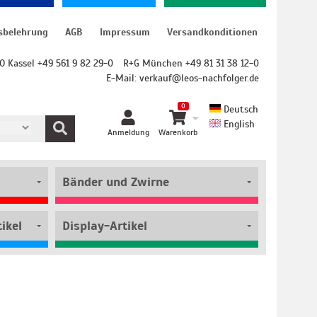
sbelehrung
AGB
Impressum
Versandkonditionen
O Kassel +49 561 9 82 29-0
R+G München +49 81 31 38 12-0
E-Mail:
verkauf@leos-nachfolger.de
0
Deutsch
English
Anmeldung
Warenkorb
Bänder und Zwirne
ikel
Display-Artikel