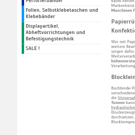
Perforierbänder
kaum herum. 
Markenherste
Folien, Selbstklebetaschen und
Maschinen f
Klebebänder
Papierrü
Displayartikel,
Konfekti
Abheftvorrichtungen und
Befestigungstechnik
Wer mit Papi
weitere Bear
SALE !
sorgen dafür
Weiterverarb
höhenverste
Verarbeitung
Blocklei
Buchbinde-P
verschiedene
die
Universa
Tonnen
kann 
hydraulische
Druckerzeugn
durchsetzen,
Blockleimpre